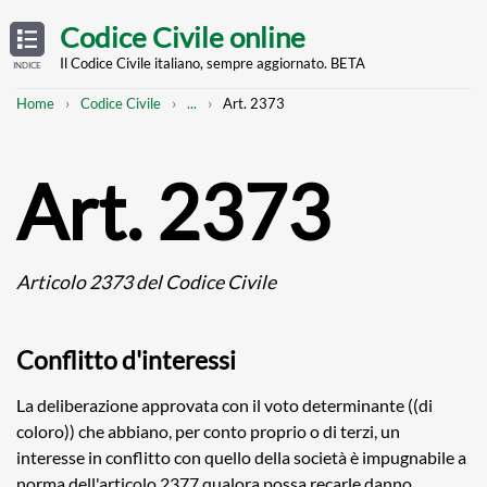
Skip
OPEN
TABLE
Codice Civile online
OF
to
CONTENTS
main
Il Codice Civile italiano, sempre aggiornato. BETA
INDICE
content
Breadcrumb
Mostra
Home
Codice Civile
...
Art. 2373
l'intero
percorso
strutturato
Art. 2373
Articolo 2373 del Codice Civile
Conflitto d'interessi
La deliberazione approvata con il voto determinante ((di
coloro)) che abbiano, per conto proprio o di terzi, un
interesse in conflitto con quello della società è impugnabile a
norma dell'articolo 2377 qualora possa recarle danno.