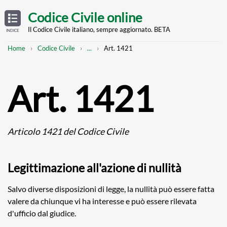
Skip
OPEN
TABLE
Codice Civile online
OF
to
CONTENTS
main
Il Codice Civile italiano, sempre aggiornato. BETA
INDICE
content
Breadcrumb
Mostra
Home
Codice Civile
...
Art. 1421
l'intero
percorso
strutturato
Art. 1421
Articolo 1421 del Codice Civile
Legittimazione all'azione di nullità
Salvo diverse disposizioni di legge, la nullità può essere fatta
valere da chiunque vi ha interesse e può essere rilevata
d'ufficio dal giudice.