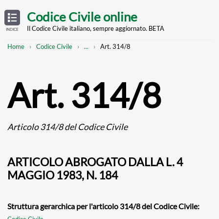
Skip
OPEN
TABLE
Codice Civile online
OF
to
CONTENTS
main
Il Codice Civile italiano, sempre aggiornato. BETA
INDICE
content
Breadcrumb
Mostra
Home
Codice Civile
...
Art. 314/8
l'intero
percorso
strutturato
Art. 314/8
Articolo 314/8 del Codice Civile
ARTICOLO ABROGATO DALLA L. 4
MAGGIO 1983, N. 184
Struttura gerarchica per l'articolo 314/8 del Codice Civile:
Codice Civile