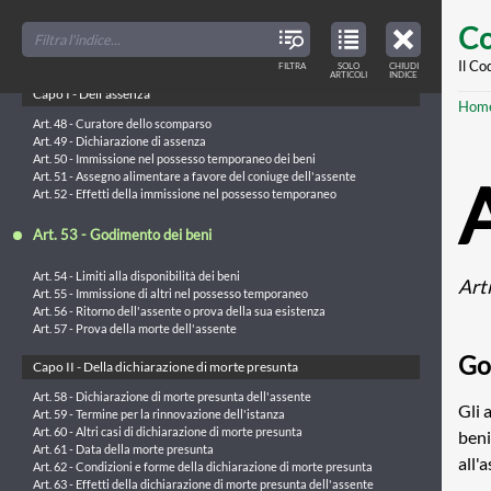
Skip
Art. 46 - Sede delle persone giuridiche
FILTER
CLOSE
TOC
TABLE
Co
Art. 47 - Elezione di domicilio
TITLES
OF
to
CONTENTS
VIEW
ONLY
main
Il Co
FILTRA
SOLO
CHIUDI
TITOLO IV - Dell’assenza e della dichiarazione di morte presunta
ARTICLES
ARTICOLI
INDICE
IN
THE
conte
Capo I - Dell’assenza
TABLE
Br
Hom
OF
CONTENTS
Art. 48 - Curatore dello scomparso
Art. 49 - Dichiarazione di assenza
Art. 50 - Immissione nel possesso temporaneo dei beni
Art. 51 - Assegno alimentare a favore del coniuge dell'assente
Art. 52 - Effetti della immissione nel possesso temporaneo
Art. 53 - Godimento dei beni
Art. 54 - Limiti alla disponibilità dei beni
Art
Art. 55 - Immissione di altri nel possesso temporaneo
Art. 56 - Ritorno dell'assente o prova della sua esistenza
Art. 57 - Prova della morte dell'assente
Go
Capo II - Della dichiarazione di morte presunta
Art. 58 - Dichiarazione di morte presunta dell'assente
Gli 
Art. 59 - Termine per la rinnovazione dell'istanza
Art. 60 - Altri casi di dichiarazione di morte presunta
beni
Art. 61 - Data della morte presunta
all'
Art. 62 - Condizioni e forme della dichiarazione di morte presunta
Art. 63 - Effetti della dichiarazione di morte presunta dell'assente