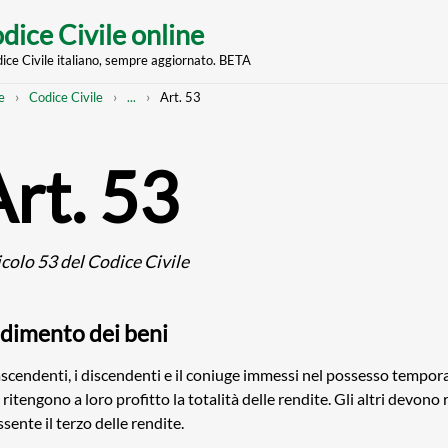
dice Civile online
dice Civile italiano, sempre aggiornato. BETA
nt
eadcrumb
Mostra
e
Codice Civile
...
Art. 53
l'intero
percorso
strutturato
Art. 53
icolo 53 del Codice Civile
dimento dei beni
ascendenti, i discendenti e il coniuge immessi nel possesso tempor
 ritengono a loro profitto la totalità delle rendite. Gli altri devono 
assente il terzo delle rendite.