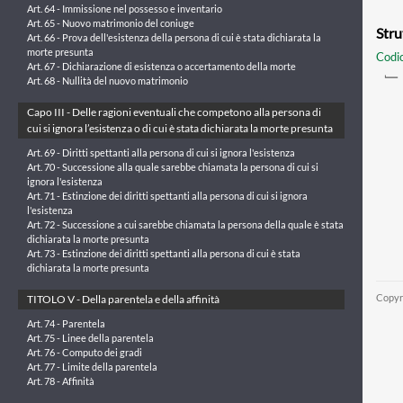
Art. 64 - Immissione nel possesso e inventario
Art. 65 - Nuovo matrimonio del coniuge
Stru
Art. 66 - Prova dell'esistenza della persona di cui è stata dichiarata la
morte presunta
Codic
Art. 67 - Dichiarazione di esistenza o accertamento della morte
Art. 68 - Nullità del nuovo matrimonio
Capo III - Delle ragioni eventuali che competono alla persona di
cui si ignora l’esistenza o di cui è stata dichiarata la morte presunta
Art. 69 - Diritti spettanti alla persona di cui si ignora l'esistenza
Art. 70 - Successione alla quale sarebbe chiamata la persona di cui si
ignora l'esistenza
Art. 71 - Estinzione dei diritti spettanti alla persona di cui si ignora
l'esistenza
Art. 72 - Successione a cui sarebbe chiamata la persona della quale è stata
dichiarata la morte presunta
Art. 73 - Estinzione dei diritti spettanti alla persona di cui è stata
dichiarata la morte presunta
Copyr
TITOLO V - Della parentela e della affinità
Art. 74 - Parentela
Art. 75 - Linee della parentela
Art. 76 - Computo dei gradi
Art. 77 - Limite della parentela
Art. 78 - Affinità