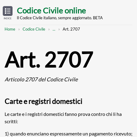
Skip
OPEN
TABLE
Codice Civile online
OF
to
CONTENTS
main
Il Codice Civile italiano, sempre aggiornato. BETA
INDICE
content
Breadcrumb
Mostra
Home
Codice Civile
...
Art. 2707
l'intero
percorso
strutturato
Art. 2707
Articolo 2707 del Codice Civile
Carte e registri domestici
Le carte e i registri domestici fanno prova contro chi li ha
scritti:
1) quando enunciano espressamente un pagamento ricevuto;