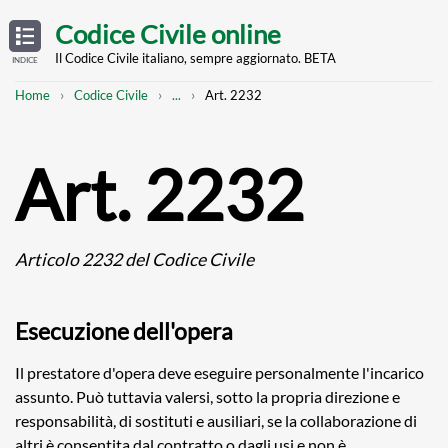
Skip
OPEN
TABLE
Codice Civile online
OF
to
CONTENTS
main
Il Codice Civile italiano, sempre aggiornato. BETA
INDICE
content
Breadcrumb
Mostra
Home
Codice Civile
...
Art. 2232
l'intero
percorso
strutturato
Art. 2232
Articolo 2232 del Codice Civile
Esecuzione dell'opera
Il prestatore d'opera deve eseguire personalmente l'incarico
assunto. Può tuttavia valersi, sotto la propria direzione e
responsabilità, di sostituti e ausiliari, se la collaborazione di
altri è consentita dal contratto o dagli usi e non è