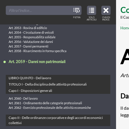
Art. 2048 - Responsabilità dei genitori, dei tutori, dei precettori e dei
Skip
FILTER
CLOSE
maestri d'arte
TOC
TABLE
Co
TITLES
OF
Art. 2049 - Responsabilità dei padroni e dei committenti
to
CONTENTS
VIEW
Art. 2050 - Responsabilità per l'esercizio di attività pericolose
ONLY
main
Il Co
FILTRA
SOLO
CHIUDI
ARTICLES
Art. 2051 - Danno cagionato da cosa in custodia
ARTICOLI
INDICE
IN
THE
Art. 2052 - Danno cagionato da animali
conte
TABLE
Br
Hom
OF
Art. 2053 - Rovina di edificio
CONTENTS
Art. 2054 - Circolazione di veicoli
Art. 2055 - Responsabilità solidale
Art. 2056 - Valutazione dei danni
Art. 2057 - Danni permanenti
Art. 2058 - Risarcimento in forma specifica
Art. 2059 - Danni non patrimoniali
Art
LIBRO QUINTO - Del lavoro
TITOLO I - Della disciplina delle attività professionali
Capo I - Disposizioni generali
Da
Art. 2060 - Del lavoro
Art. 2061 - Ordinamento delle categorie professionali
Il d
Art. 2062 - Esercizio professionale delle attività economiche
legg
Capo II - Delle ordinanze corporative e degli accordi economici
collettivi