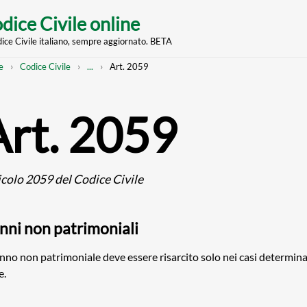
dice Civile online
dice Civile italiano, sempre aggiornato. BETA
nt
eadcrumb
Mostra
e
Codice Civile
...
Art. 2059
l'intero
percorso
strutturato
Art. 2059
icolo 2059 del Codice Civile
nni non patrimoniali
anno non patrimoniale deve essere risarcito solo nei casi determina
e.