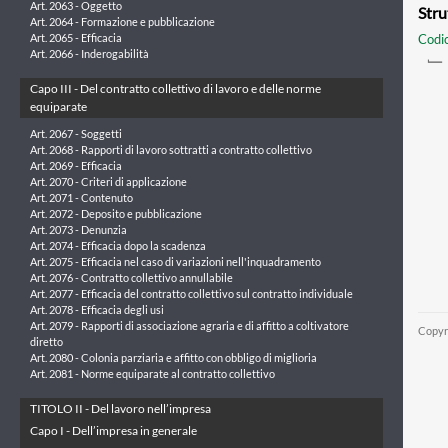
Art. 2063 - Oggetto
Stru
Art. 2064 - Formazione e pubblicazione
Codic
Art. 2065 - Efficacia
Art. 2066 - Inderogabilità
Capo III - Del contratto collettivo di lavoro e delle norme
equiparate
Art. 2067 - Soggetti
Art. 2068 - Rapporti di lavoro sottratti a contratto collettivo
Art. 2069 - Efficacia
Art. 2070 - Criteri di applicazione
Art. 2071 - Contenuto
Art. 2072 - Deposito e pubblicazione
Art. 2073 - Denunzia
Art. 2074 - Efficacia dopo la scadenza
Art. 2075 - Efficacia nel caso di variazioni nell'inquadramento
Art. 2076 - Contratto collettivo annullabile
Art. 2077 - Efficacia del contratto collettivo sul contratto individuale
Art. 2078 - Efficacia degli usi
Art. 2079 - Rapporti di associazione agraria e di affitto a coltivatore
Copyr
diretto
Art. 2080 - Colonia parziaria e affitto con obbligo di miglioria
Art. 2081 - Norme equiparate al contratto collettivo
TITOLO II - Del lavoro nell’impresa
Capo I - Dell’impresa in generale