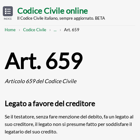
Skip
OPEN
TABLE
Codice Civile online
OF
to
CONTENTS
main
Il Codice Civile italiano, sempre aggiornato. BETA
INDICE
content
Breadcrumb
Mostra
Home
Codice Civile
...
Art. 659
l'intero
percorso
strutturato
Art. 659
Articolo 659 del Codice Civile
Legato a favore del creditore
Se il testatore, senza fare menzione del debito, fa un legato al
suo creditore, il legato non si presume fatto per soddisfare il
legatario del suo credito.