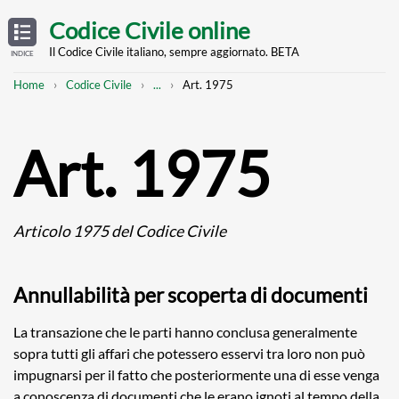
Skip
OPEN
TABLE
Codice Civile online
OF
to
CONTENTS
main
Il Codice Civile italiano, sempre aggiornato. BETA
INDICE
content
Breadcrumb
Mostra
Home
Codice Civile
...
Art. 1975
l'intero
percorso
strutturato
Art. 1975
Articolo 1975 del Codice Civile
Annullabilità per scoperta di documenti
La transazione che le parti hanno conclusa generalmente
sopra tutti gli affari che potessero esservi tra loro non può
impugnarsi per il fatto che posteriormente una di esse venga
a conoscenza di documenti che le erano ignoti al tempo della