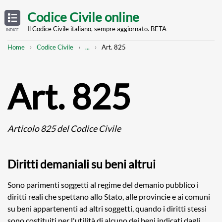
Skip
OPEN
TABLE
Codice Civile online
OF
to
CONTENTS
main
Il Codice Civile italiano, sempre aggiornato. BETA
INDICE
content
Breadcrumb
Mostra
Home
Codice Civile
...
Art. 825
l'intero
percorso
strutturato
Art. 825
Articolo 825 del Codice Civile
Diritti demaniali su beni altrui
Sono parimenti soggetti al regime del demanio pubblico i
diritti reali che spettano allo Stato, alle provincie e ai comuni
su beni appartenenti ad altri soggetti, quando i diritti stessi
sono costituiti per l'utilità di alcuno dei beni indicati dagli