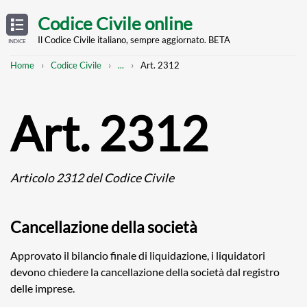
Skip
OPEN
TABLE
Codice Civile online
OF
to
CONTENTS
main
Il Codice Civile italiano, sempre aggiornato. BETA
INDICE
content
Breadcrumb
Mostra
Home
Codice Civile
...
Art. 2312
l'intero
percorso
strutturato
Art. 2312
Articolo 2312 del Codice Civile
Cancellazione della società
Approvato il bilancio finale di liquidazione, i liquidatori
devono chiedere la cancellazione della società dal registro
delle imprese.