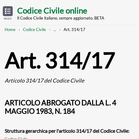
Skip
OPEN
TABLE
Codice Civile online
OF
to
CONTENTS
main
Il Codice Civile italiano, sempre aggiornato. BETA
INDICE
content
Breadcrumb
Mostra
Home
Codice Civile
...
Art. 314/17
l'intero
percorso
strutturato
Art. 314/17
Articolo 314/17 del Codice Civile
ARTICOLO ABROGATO DALLA L. 4
MAGGIO 1983, N. 184
Struttura gerarchica per l'articolo 314/17 del Codice Civile:
Codice Civile